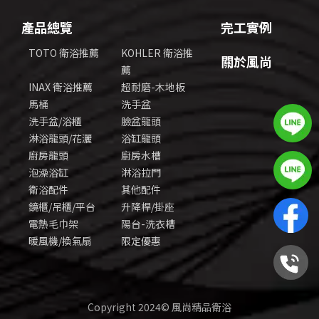
產品總覽
完工實例
TOTO 衛浴推薦
KOHLER 衛浴推
關於風尚
薦
INAX 衛浴推薦
超耐磨-木地板
馬桶
洗手盆
洗手盆/浴櫃
臉盆龍頭
淋浴龍頭/花灑
浴缸龍頭
廚房龍頭
廚房水槽
泡澡浴缸
淋浴拉門
衛浴配件
其他配件
鏡櫃/吊櫃/平台
升降桿/掛座
電熱毛巾架
陽台-洗衣槽
暖風機/換氣扇
限定優惠
Copyright 2024© 風尚精品衛浴