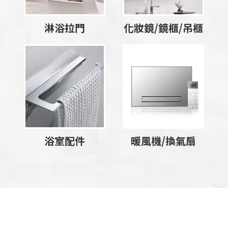
淋浴拉門
化妝鏡/鏡櫃/吊櫃
浴室配件
暖風機/換氣扇