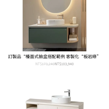
訂製品“檯面式臉盆搭配範例 客製化“板岩綠”
NT$
173,240
NT$
103,940