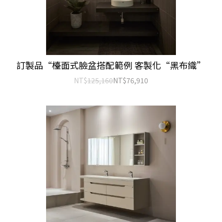
訂製品“檯面式臉盆搭配範例 客製化“黑布織”
NT$
125,160
NT$
76,910