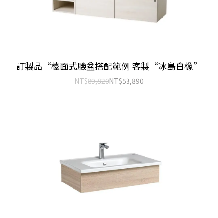
訂製品“檯面式臉盆搭配範例 客製“冰島白橡”
NT$
89,820
NT$
53,890