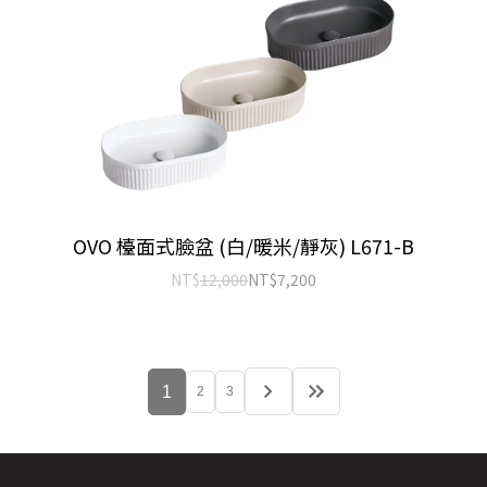
OVO 檯面式臉盆 (白/暖米/靜灰) L671-B
NT$
12,000
NT$
7,200
1
2
3