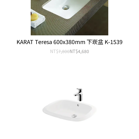
KARAT Teresa 600x380mm 下崁盆 K-1539
NT$
7,800
NT$
4,680