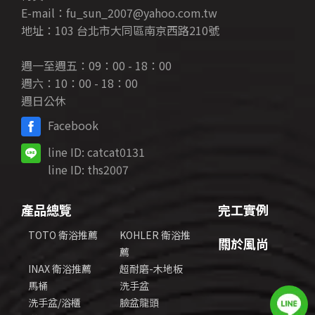
E-mail：fu_sun_2007@yahoo.com.tw
地址：103 台北市大同區南京西路210號
週一至週五：09：00 - 18：00
週六：10：00 - 18：00
週日公休
Facebook
line ID:
catcat0131
line ID:
ths2007
產品總覽
完工實例
TOTO 衛浴推薦
KOHLER 衛浴推
關於風尚
薦
INAX 衛浴推薦
超耐磨-木地板
馬桶
洗手盆
洗手盆/浴櫃
臉盆龍頭