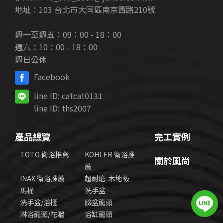
地址：103 台北市大同區南京西路210號
週一至週五：09：00 - 18：00
週六：10：00 - 18：00
週日公休
Facebook
line ID:
catcat0131
line ID:
ths2007
產品總覽
完工實例
TOTO 衛浴推薦
KOHLER 衛浴推
關於風尚
薦
INAX 衛浴推薦
超耐磨-木地板
馬桶
洗手盆
洗手盆/浴櫃
臉盆龍頭
淋浴龍頭/花灑
浴缸龍頭