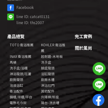
Facebook
line ID:
catcat0131
line ID:
ths2007
產品總覽
完工實例
TOTO 衛浴推薦
KOHLER 衛浴推
關於風尚
薦
INAX 衛浴推薦
超耐磨-木地板
馬桶
洗手盆
洗手盆/浴櫃
臉盆龍頭
淋浴龍頭/花灑
浴缸龍頭
廚房龍頭
廚房水槽
泡澡浴缸
淋浴拉門
衛浴配件
其他配件
鏡櫃/吊櫃/平台
升降桿/掛座
電熱毛巾架
陽台-洗衣槽